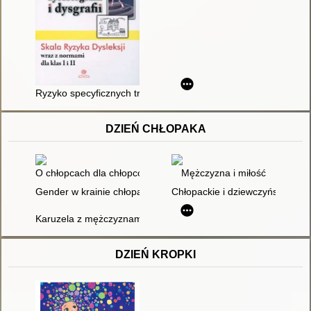
Ryzyko specyficznych trudności w czytaniu i pisaniu: dysleksji, d
DZIEŃ CHŁOPAKA
O chłopcach dla chłopców
Mężczyzna i miłość
Gender w krainie chłopaków
Chłopackie i dziewczyńskie czy
Karuzela z mężczyznami : problematyka męskosci w polskich 
DZIEŃ KROPKI