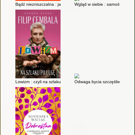
Bądź niezniszczalna : jak przejść przez każdy kryzys
Wgląd w siebie : samoświadom
Lowizm : czyli na szlaku po ulgę
Odwaga bycia szczęśliwym : jap