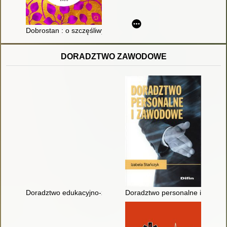
Dobrostan : o szczęśliwym, bogatym i spełnionym życiu
DORADZTWO ZAWODOWE
Doradztwo edukacyjno-zawodowe w szkole
Doradztwo personalne i zawod