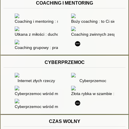
COACHING I MENTORING
Coaching i mentoring : strategie, taktyki, techniki
Boży coaching : to Ci się opłaca
Utkana z miłości : duchowy coaching dla kobiet
Coaching zwinnych zespołów : 
Coaching grupowy : praktyczny przewodnik dla liderów, treneró
CYBERPRZEMOC
Internet złych rzeczy
Cyberprzemoc
Cyberprzemoc wśród młodzieży : zestawienie bibliograficzne 
Złota rybka w szambie : jak pok
Cyberprzemoc wśród młodzieży : na podstawie przeprowadzo
CZAS WOLNY