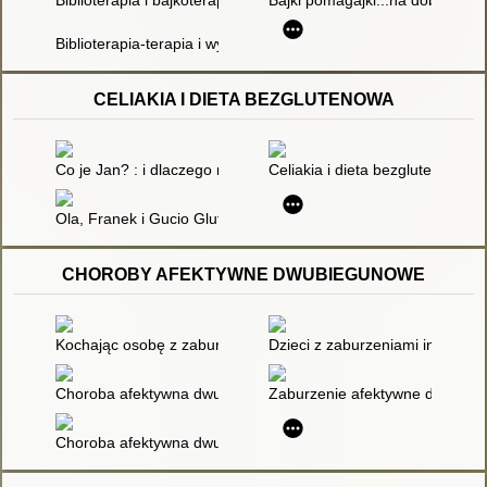
Biblioterapia i bajkoterapia : rola literatury w procesie zmiany
Bajki pomagajki...na dobry dzie
Biblioterapia-terapia i wychowanie przez czytanie
CELIAKIA I DIETA BEZGLUTENOWA
Co je Jan? : i dlaczego nie ciastko?
Celiakia i dieta bezglutenowa :
Ola, Franek i Gucio Gluten : bezglutenowa lektura obowiązko
CHOROBY AFEKTYWNE DWUBIEGUNOWE
Kochając osobę z zaburzeniami afektywnymi dwubiegunowymi : 
Dzieci z zaburzeniami integra
Choroba afektywna dwubiegunowa : scenariusze rozwiązań
Zaburzenie afektywne dwubiegu
Choroba afektywna dwubiegunowa (ChAD) u nastolatków