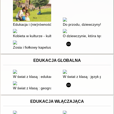
Edukacja i (nie)równość społeczna kobiet : studium dynamiki 
Do przodu, dziewczyny! : prawdzi
Kobieta w kulturze - kultura w kobiecie : studia interdyscyplina
O dziewczynie, która tęskniła, i
Zosia i fiołkowy kapelusz
EDUKACJA GLOBALNA
W świat z klasą : edukacja globalna : na zajęciach przedmiot
W świat z klasą : język polski 
W świat z klasą : geografia : edukacja globalna na zajęciach g
EDUKACJA WŁĄCZAJĄCA