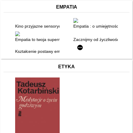
EMPATIA
Kino przyjazne sensorycznie - nadwrażliwość, empatia i radość
Empatia : o umiejętności wspó
Empatia to twoja supermoc : poznawaj emocje i ucz się języka 
Zacznijmy od życzliwości : pro
Kształcenie postawy empatycznej : scenariusz lekcji wychowa
ETYKA