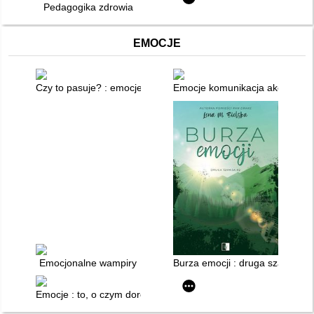
Pedagogika zdrowia
EMOCJE
Czy to pasuje? : emocje
Emocje komunikacja akceptacja 
Emocjonalne wampiry
Burza emocji : druga szansa #2
Emocje : to, o czym dorośli ci nie mówią, (bo często sami nie 