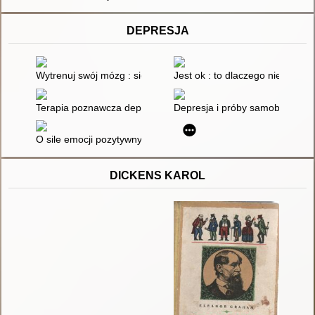
DEPRESJA
Wytrenuj swój mózg : siedmiotygodniowy program dla osób z za
Jest ok : to dlaczego nie chcę 
Terapia poznawcza depresji oparta na uważności : profilaktyk
Depresja i próby samobójcze wś
O sile emocji pozytywnych : zapobieganie depresji dzieci i mło
DICKENS KAROL