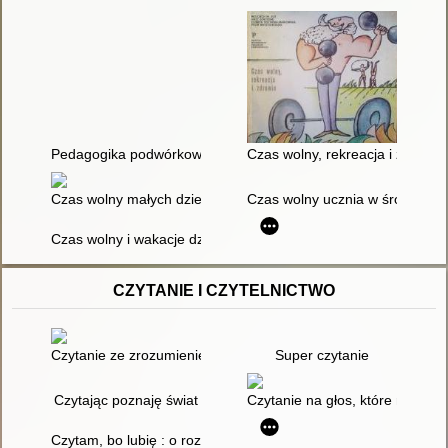
Pedagogika podwórkowa : praca zbiorowa
Czas wolny, rekreacja i zdrowie
Czas wolny małych dzieci w świecie realnym i wirtualnym
Czas wolny ucznia w środowisku
Czas wolny i wakacje dzieci
CZYTANIE I CZYTELNICTWO
Czytanie ze zrozumieniem : nauka uważnego czytania
Super czytanie
Czytając poznaję świat
Czytanie na głos, które rozwija 
Czytam, bo lubię : o rozwijaniu zainteresowań czytelniczych u