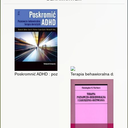
Poskromnić ADHD : poznawczo-behawioralna terapia dorosłych
Terapia behawioralna dzieci z 