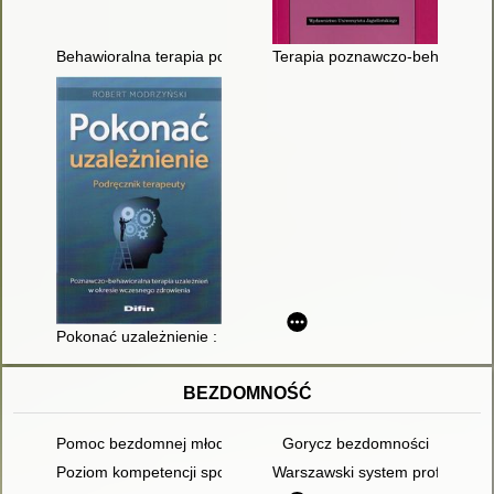
Behawioralna terapia poznawcza
Terapia poznawczo-behawioraln
Pokonać uzależnienie : podręcznik terapeuty : poznawczo-beh
BEZDOMNOŚĆ
Pomoc bezdomnej młodzieży w Wielkiej Brytanii
Gorycz bezdomności
Poziom kompetencji społecznych osób bezdomnych
Warszawski system profilakty