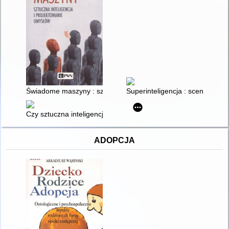
Świadome maszyny : sztuczna inteligencja i projektowanie um
Superinteligencja : scenariusze,
Czy sztuczna inteligencja rewolucjonizuje storytelling w edukac
ADOPCJA