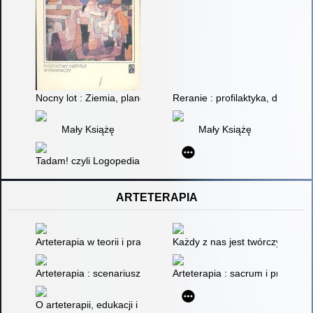
Nocny lot : Ziemia, planeta ludzi ; Pilot wojenny
Reranie : profilaktyka, diagnoza
Mały Książę
Mały Książę
Tadam! czyli Logopedia : gimnastyka języka
ARTETERAPIA
Arteterapia w teorii i praktyce
Każdy z nas jest twórczy - scen
Arteterapia : scenariusze zajęć
Arteterapia : sacrum i profanu
O arteterapii, edukacji i sztuce : teksty rozproszone i niepubli