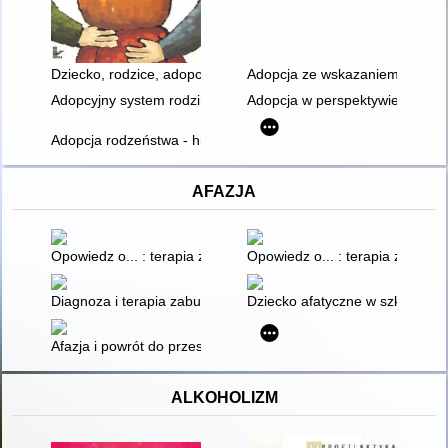
Dziecko, rodzice, adopcja : ontologiczne i psychospołeczne as
Adopcja ze wskazaniem jako alt
Adopcyjny system rodzinny a postawy rodzicielskie
Adopcja w perspektywie prawno-
Adopcja rodzeństwa - historia Kasi i Wojtka
AFAZJA
Opowiedz o... : terapia zaburzeń mowy u dzieci z afazją, dys
Opowiedz o... : terapia zaburz
Diagnoza i terapia zaburzeń afatycznych. Cz. 1
Dziecko afatyczne w szkole i pr
Afazja i powrót do przeszłości
ALKOHOLIZM