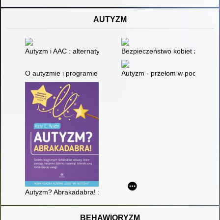
AUTYZM
Autyzm i AAC : alternatywne i wspomagające sposoby porozum
Bezpieczeństwo kobiet z zespo
O autyzmie i programie Son-Rise
Autyzm - przełom w podejściu :
Autyzm? Abrakadabra! : siedem magicznych składników zabawy
BEHAWIORYZM