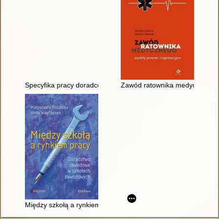
Specyfika pracy doradców zawodowych
Zawód ratownika medycznego : 
Między szkołą a rynkiem pracy : doradztwo zawodowe w szko