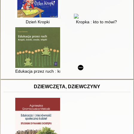
Dzień Kropki
Kropka : kto to mówi?
Edukacja przez ruch : kropki, kreski, owale, wiązki
DZIEWCZĘTA, DZIEWCZYNY