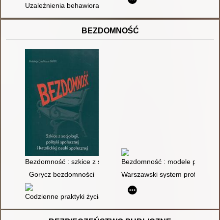
Uzależnienia behawioralne
BEZDOMNOŚĆ
Bezdomność : szkice z socjologii, polityki społecznej i katolicki
Bezdomność : modele pracy socj
Gorycz bezdomności
Warszawski system profilakty
Codzienne praktyki życia rodzinnego : zadomowienie, wykluc