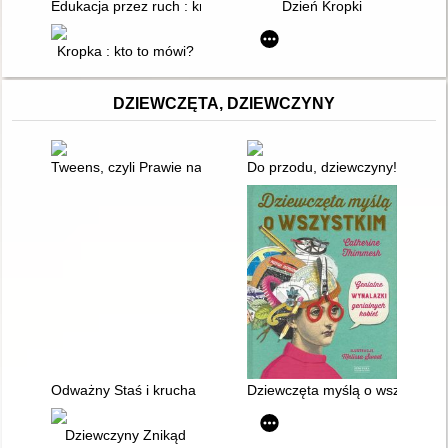
Edukacja przez ruch : kropki, kreski, owale, wiązki
Dzień Kropki
Kropka : kto to mówi?
DZIEWCZĘTA, DZIEWCZYNY
Tweens, czyli Prawie nastolatki : poradnik dla rodziców dzieci o
Do przodu, dziewczyny! : prawdzi
Odważny Staś i krucha Nel : co dziewczęta i chłopcy wyczytają 
Dziewczęta myślą o wszystkim :
Dziewczyny Znikąd