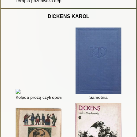
Terapia poznawcza depresji oparta na uważności : profilaktyk
DICKENS KAROL
Kolęda prozą czyli opowieść wigilijna o duchu
Samotnia