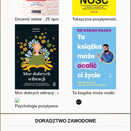
Docenić siebie : 25 sposobów na podniesienie samooceny, osią
Toksyczna pozytywność
Moc dobrych wibracji : uwolnij się od oceniania i wykorzystaj 
Ta książka może ocalić ci życie
Psychologia pozytywna : 100 prostych technik na każdą sytuac
DORADZTWO ZAWODOWE