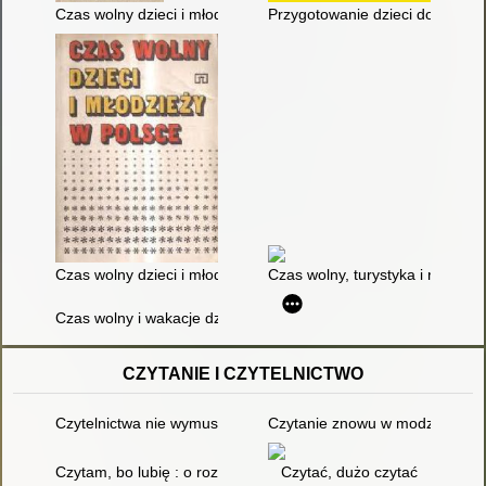
Czas wolny dzieci i młodzieży
Przygotowanie dzieci do racjo
Czas wolny dzieci i młodzieży w Polsce
Czas wolny, turystyka i rekreac
Czas wolny i wakacje dzieci
CZYTANIE I CZYTELNICTWO
Czytelnictwa nie wymuszać : nie obrzydzać książek, doceniać bi
Czytanie znowu w modzie : książk
Czytam, bo lubię : o rozwijaniu zainteresowań czytelniczych u
Czytać, dużo czytać