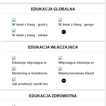
EDUKACJA GLOBALNA
W świat z klasą : język polski : edukacja globalna na zajęciach
W świat z klasą : geografia : e
W świat z klasą : edukacja globalna : na zajęciach przedmiot
EDUKACJA WŁĄCZAJĄCA
Edukacja włączająca w przedszkolu i szkole
Włączająca edukacja przedszkol
Mentoring w kształceniu pedagogów dla edukacji włączającej = M
Międzynarodowa Klasyfikacja Fun
Jak przełożyć wyniki testów psychometrycznych na kody i kwalif
EDUKACJA ZDROWOTNA