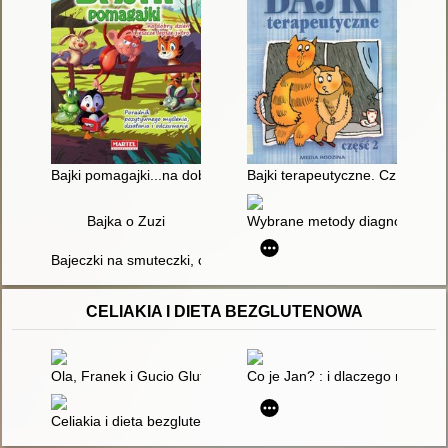
Bajki pomagajki...na dobry dzień i jeszcze lepsze jutro : pora
Bajki terapeutyczne. Cz. 2
Bajka o Zuzi
Wybrane metody diagnozy i ter
Bajeczki na smuteczki, czyli biblioterapia w bibliotece
CELIAKIA I DIETA BEZGLUTENOWA
Ola, Franek i Gucio Gluten : bezglutenowa lektura obowiązko
Co je Jan? : i dlaczego nie cias
Celiakia i dieta bezglutenowa : praktyczny poradnik