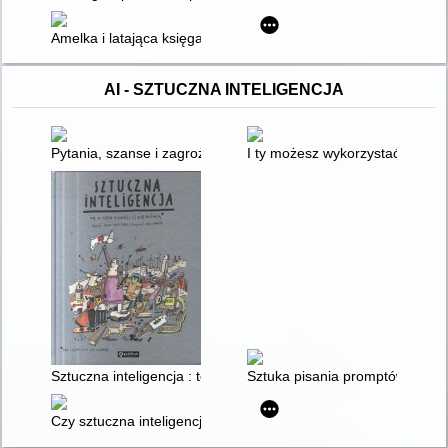
Amelka i latająca księga : kamishibai
AI - SZTUCZNA INTELIGENCJA
Pytania, szanse i zagrożenia związane z wykorzystaniem sztuczn
I ty możesz wykorzystać sztuczn
Sztuczna inteligencja : to, o czym dorośli ci nie mówią, (bo cz
Sztuka pisania promptów : jak s
Czy sztuczna inteligencja rewolucjonizuje storytelling w edukac