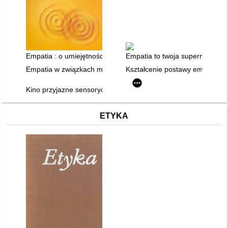
Empatia : o umiejętności współodczuwania
Empatia to twoja supermoc : poz
Empatia w związkach małżeńskich
Kształcenie postawy empatyczne
Kino przyjazne sensorycznie - nadwrażliwość, empatia i radość
ETYKA