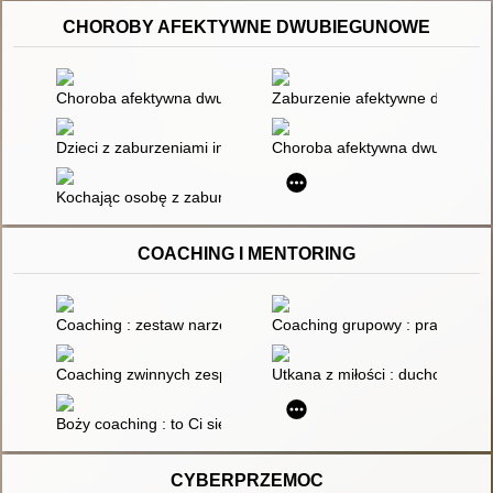
CHOROBY AFEKTYWNE DWUBIEGUNOWE
Choroba afektywna dwubiegunowa : scenariusze rozwiązań
Zaburzenie afektywne dwubiegu
Dzieci z zaburzeniami integracji sensorycznej : zaburzenia
Choroba afektywna dwubieguno
Kochając osobę z zaburzeniami afektywnymi dwubiegunowymi : 
COACHING I MENTORING
Coaching : zestaw narzędzi
Coaching grupowy : praktyczny 
Coaching zwinnych zespołów : kompendium wiedzy dla scrummas
Utkana z miłości : duchowy coac
Boży coaching : to Ci się opłaca : jak Biblia może pomóc w tera
CYBERPRZEMOC