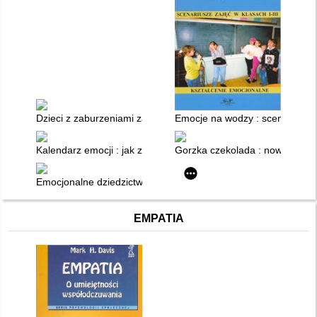
Dzieci z zaburzeniami zachowania, emocji i mowy
Emocje na wodzy : scenariusze 
Kalendarz emocji : jak zrozumieć wpływ pór roku na naszą psy
Gorzka czekolada : nowe opowi
Emocjonalne dziedzictwo : terapeutka, pacjenci i spuścizna tr
EMPATIA