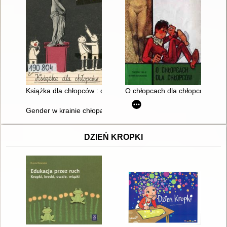
Książka dla chłopców : o dorastaniu i dojrzewaniu
O chłopcach dla chłopców
Gender w krainie chłopaków
DZIEŃ KROPKI