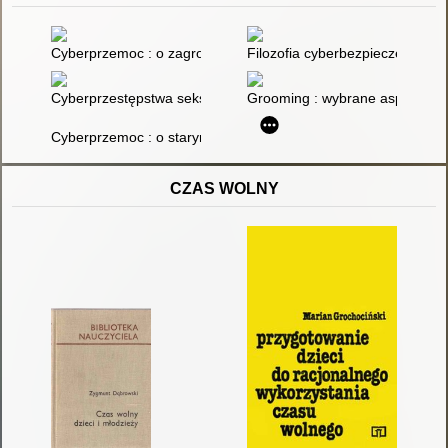
Cyberprzemoc : o zagrożeniach i szansach na ograniczenie z
Filozofia cyberbezpieczeństwa 
Cyberprzestępstwa seksualne na szkodę małoletniego w pols
Grooming : wybrane aspekty pr
Cyberprzemoc : o starym zjawisku agresji w nowoczesnej przes
CZAS WOLNY