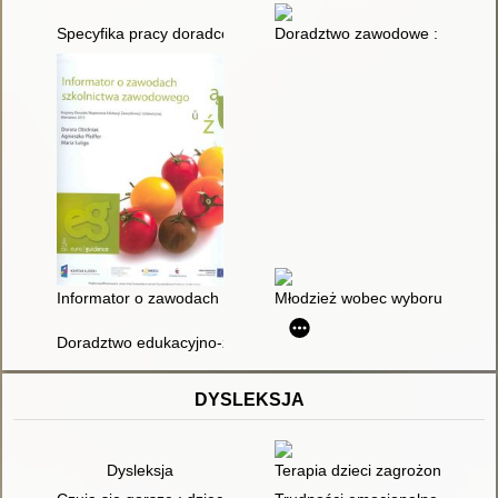
Specyfika pracy doradców zawodowych
Doradztwo zawodowe : materiał
Informator o zawodach szkolnictwa zawodowego
Młodzież wobec wyboru profilu k
Doradztwo edukacyjno-zawodowe w szkole
DYSLEKSJA
Dysleksja
Terapia dzieci zagrożonych dysl