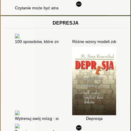
Czytanie może być atrakcyjne : jak przygotować imprezę czyte
DEPRESJA
100 sposobów, które zniechęcą do samobójstwa
Różne wzory modeli zdrowia i 
Wytrenuj swój mózg : siedmiotygodniowy program dla osób z za
Depresja