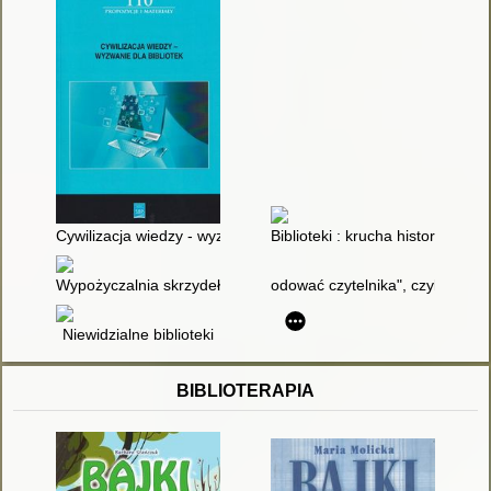
Cywilizacja wiedzy - wyzwanie dla bibliotek : materiały z kon
Biblioteki : krucha historia
Wypożyczalnia skrzydeł : opowieść o magii czytania
odować czytelnika", czyli o QR 
Niewidzialne biblioteki
BIBLIOTERAPIA