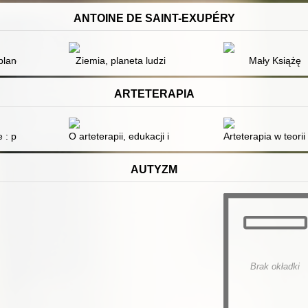
ANTOINE DE SAINT-EXUPÉRY
planeta ludzi ; Pilot wojenny
Ziemia, planeta ludzi
Mały Książę
ARTETERAPIA
: program rozwoju osobistego dla dzieci z elementami arteterapii
O arteterapii, edukacji i sztuce : teksty rozproszone i 
Arteterapia w teorii
AUTYZM
Brak okładki