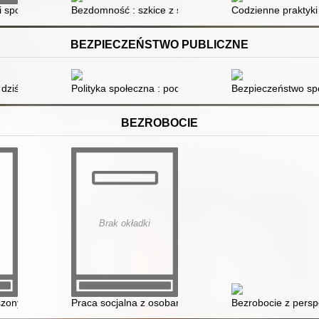
ej na przykladzie województwa pomorskiego
i społecznych osób bezdomnych
Bezdomność : szkice z socjologii, polityki społecznej i k
Codzienne praktyki
BEZPIECZEŃSTWO PUBLICZNE
i dziś : księga pamiątkowa na 10-lecie Centrum Badań nad Terroryzmem
Polityka społeczna : podręcznik akademicki
Bezpieczeństwo sp
BEZROBOCIE
Brak okładki
zony indywidualizm
Praca socjalna z osobami długotrwale bezrobotnymi i c
Bezrobocie z perspe