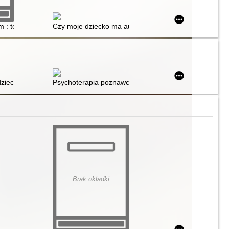
oły
 : terapia deficytów poznawczych a teoria umysłu
Czy moje dziecko ma autyzm? : jak rozpoznać najwcz
ób z autyzmem
ćwiczenia rozwijające uważność, efektywność interpersonalną, regulacj
iecko : przyjazna terapia behawioralna : niezbędnik dla rodziców, nauc
Psychoterapia poznawczo-behawioralna : teoria i prak
Brak okładki