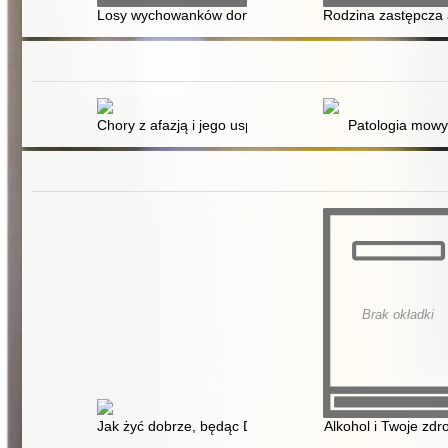
Losy wychowanków domu dziecka : umieszczonych w r
Rodzina zastępcza 
Chory z afazją i jego usprawnienie
Patologia mowy
Brak okładki
Jak żyć dobrze, będąc DDA
Alkohol i Twoje zdr