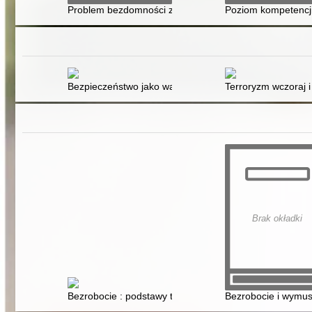
Problem bezdomności z perspektywy polityki społeczn
Poziom kompetencj
Bezpieczeństwo jako wartość konstytucyjna
Terroryzm wczoraj 
Brak okładki
Bezrobocie : podstawy teoretyczne
Bezrobocie i wymus