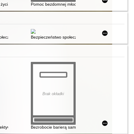
atolickiej nauki społecznej
 życia rodzinnego : zadomowienie, wykluczenie, bezdomność
Pomoc bezdomnej młodzieży w Wielkiej Brytanii
 Collegium Civitas
ołeczeństwa
Bezpieczeństwo społeczne : ewolucja, instytucje, zagr
Brak okładki
złonkami ich rodzin
ktywy socjologicznej : skrypt dla studentów
Bezrobocie barierą samodzielności