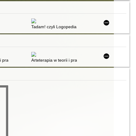
Tadam! czyli Logopedia : gimnastyka języka
niepublikowane
 i praktyce
Arteterapia w teorii i praktyce