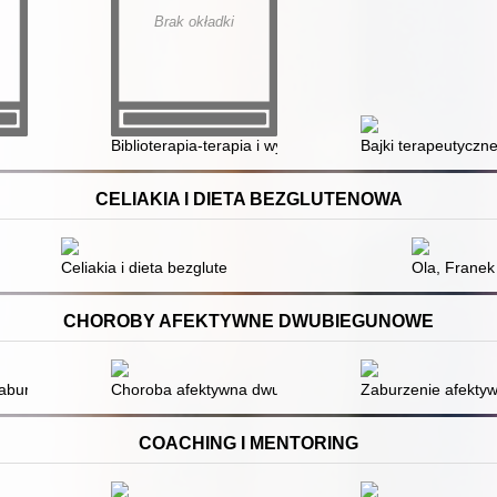
Brak okładki
ektualnie : materiały dydaktyczne dla nauczycieli i bibliotekarzy
Biblioterapia-terapia i wychowanie przez czytanie
Bajki terapeutyczne
CELIAKIA I DIETA BEZGLUTENOWA
Celiakia i dieta bezglutenowa : praktyczny poradnik
Ola, Franek
CHOROBY AFEKTYWNE DWUBIEGUNOWE
urzenia rozwojowo-sensoryczne oraz edukacyjne występujące w ramach 
aburzeniami afektywnymi dwubiegunowymi : poradnik dla bliskich
Choroba afektywna dwubiegunowa (ChAD) u nastolat
Zaburzenie afektyw
COACHING I MENTORING