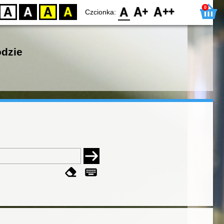
0
D
BW
YB
BY
F0
F1
F2
Czcionka:
odzie