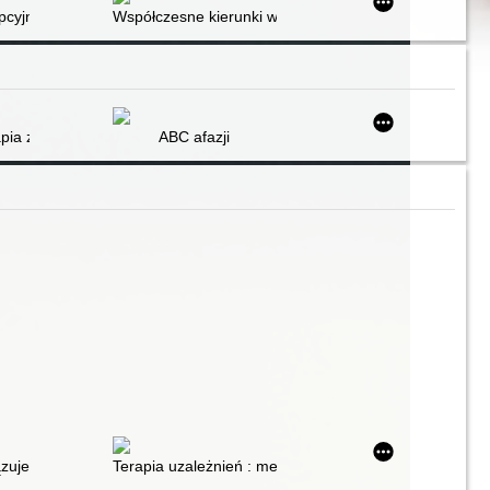
cyjni?... : studium psychologiczne
Współczesne kierunki w opiece nad dzieckiem : wybór
 nauczycieli
rapia zaburzeń mowy u dzieci z afazją, dysfazją dziecięcą lub opóźni
ABC afazji
znego
zuje : nie tylko dla alkoholików gawędy o trzeźwym myśleniu, odpowied
Terapia uzależnień : metody oparte na dowodach na