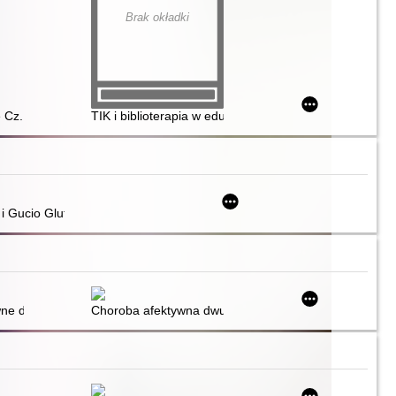
Brak okładki
 Cz. 1
TIK i biblioterapia w edukacji czytelniczej i medialnej 
 i Gucio Gluten : bezglutenowa lektura obowiązkowa
autyzmu, ADHD, trudności szkolnych oraz zaburzeń dwubiegunowych
ków
ne dwubiegunowe : jak opanować wahania nastroju? : podręcznik pacj
Choroba afektywna dwubiegunowa : scenariusze rozw