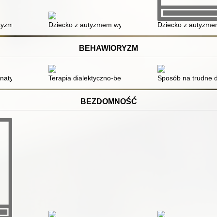
utyzmem
Dziecko z autyzmem wyzwaniem dla współczesnej szk
Dziecko z autyzmem
BEHAWIORYZM
nia
ernatywne i wspomagające sposoby porozumiewania się w edukacji os
Terapia dialektyczno-behawioralna (DBT) : praktyczne 
Sposób na trudne dz
BEZDOMNOŚĆ