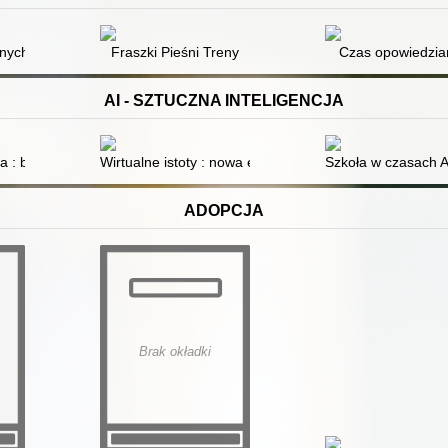
, Czechosłowacji i NRD w latach 1970-1989
ch Międzychodzko-Drezdenecki : w tradycji i historii rzemiosła
Fraszki Pieśni Treny
Czas opowiedzia
AI - SZTUCZNA INTELIGENCJA
cja : bezemocjonalny pożeracz danych
Wirtualne istoty : nowa era cyfrowej egzystencji
Szkoła w czasach AI
ADOPCJA
Brak okładki