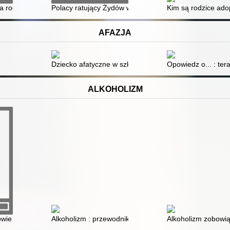
odzinach adopcyjnych
a rodzina adopcyjna
Polacy ratujący Żydów w latach II wojny światowej
Kim są rodzice adop
AFAZJA
Dziecko afatyczne w szkole i przedszkolu : poradnik dla
Opowiedz o... : te
ALKOHOLIZM
owie
Alkoholizm : przewodnik po terapii do użytku wewnętr
Alkoholizm zobowią