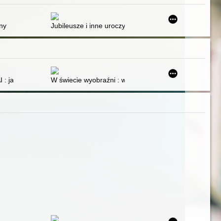
ny
Jubileusze i inne uroczystości szkolne : scenariusze 
 : jak przygotować dzieci na wyzwania jutra
W świecie wyobraźni : wpływ literatury na rozwój emo