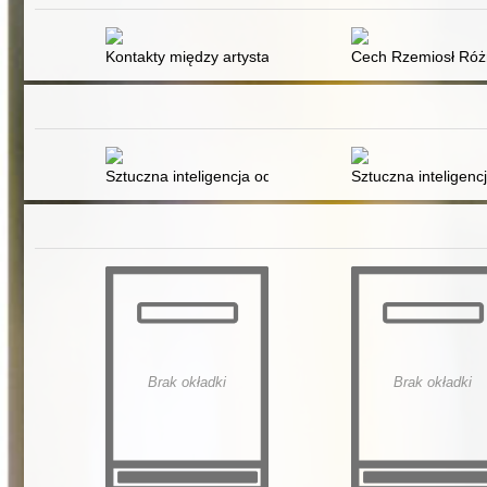
Kontakty między artystami wizualnymi z Polski, Węgier
Cech Rzemiosł Różny
Sztuczna inteligencja od podstaw
Sztuczna inteligen
Brak okładki
Brak okładki