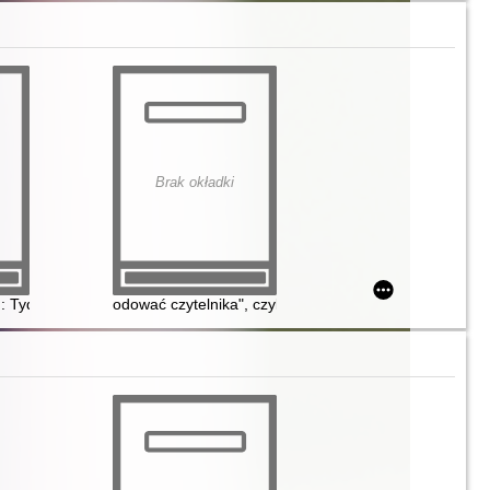
Brak okładki
 : Tydzień Bibliotek 2015
odować czytelnika", czyli o QR kodach w bibliotece