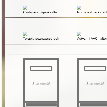
Czytanko-miganka dla dzieci niemówiących. Cz. 1
Rodzice dzieci z a
Terapia poznawczo-behawioralna i zaburzenia odżywia
Autyzm i AAC : alt
Brak okładki
Brak okładki