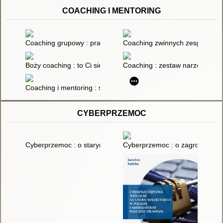
COACHING I MENTORING
Coaching grupowy : praktyczny przewodnik dla liderów, treneró
Coaching zwinnych zespołów : 
Boży coaching : to Ci się opłaca : jak Biblia może pomóc w tera
Coaching : zestaw narzędzi
Coaching i mentoring : strategie, taktyki, techniki
CYBERPRZEMOC
Cyberprzemoc : o starym zjawisku agresji w nowoczesnej przes
Cyberprzemoc : o zagrożeniach