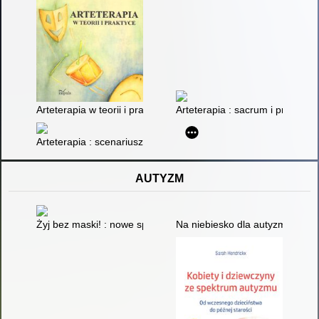
Arteterapia w teorii i praktyce
Arteterapia : sacrum i profanu
Arteterapia : scenariusze zajęć
AUTYZM
Żyj bez maski! : nowe spojrzenie na ADHD, autyzm i neurood
Na niebiesko dla autyzmu!