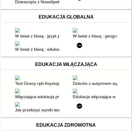
Dziewczęta z Nowolipek
EDUKACJA GLOBALNA
W świat z klasą : język polski : edukacja globalna na zajęciach
W świat z klasą : geografia : e
W świat z klasą : edukacja globalna : na zajęciach przedmiot
EDUKACJA WŁĄCZAJĄCA
Test Oceny ręki Asystującej (AHA) jako narzędzie diagnostyczn
Dziecko z autyzmem wyzwaniem
Włączająca edukacja przedszkolna : założenia teoretyczne a 
Edukacja włączająca w przedszk
Jak przełożyć wyniki testów psychometrycznych na kody i kwalif
EDUKACJA ZDROWOTNA