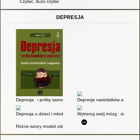
Czytać, dużo czytać
DEPRESJA
Depresja : i próby samobójcze młodzieży : sposoby przeciwdzi
Depresje nastolatków a narkoty
Depresja u dzieci i młodzieży : poradnik dla rodziców
Wytrenuj swój mózg : siedmioty
Różne wzory modeli zdrowia i chorób na przykładzie zaburzeń