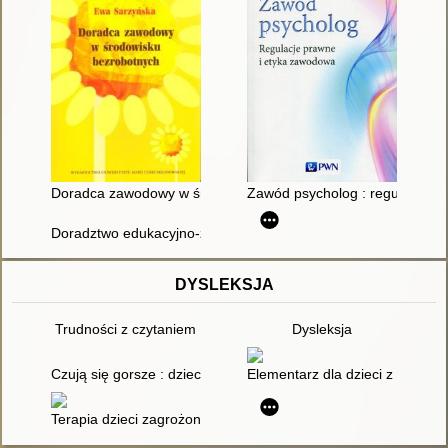
Doradca zawodowy w środowisku bezrobotnych
Zawód psycholog : regulacje p
Doradztwo edukacyjno-zawodowe w szkole
DYSLEKSJA
Trudności z czytaniem
Dysleksja
Czują się gorsze : dzieci, które mają problem z posługiwaniem 
Elementarz dla dzieci z dysleks
Terapia dzieci zagrożonych dysleksją : stymulacja lewej półkul