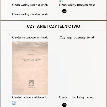
Czas wolny ucznia w środowisku miejskim : czynniki wpływają
Czas wolny małych dzieci w świ
Czas wolny i wakacje dzieci
CZYTANIE I CZYTELNICTWO
Czytanie znowu w modzie : książka elektroniczna i tradycyjna będ
Czytając poznaję świat
Czytelnictwo i lektura ludzi dorosłych : czytelnictwo literatu
Czytam, bo lubię : o rozwijaniu