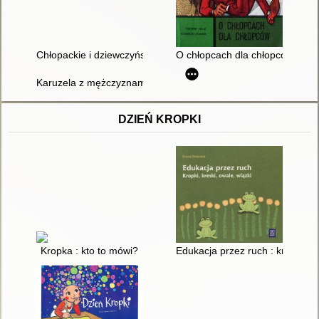
Chłopackie i dziewczyńskie czytanie
O chłopcach dla chłopców
Karuzela z mężczyznami : problematyka męskosci w polskich 
DZIEŃ KROPKI
Kropka : kto to mówi?
Edukacja przez ruch : kropki, kr