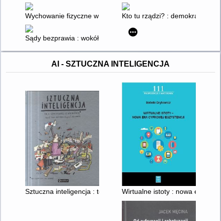
Wychowanie fizyczne w klasach 1-3 szkoły podstawowej
Kto tu rządzi? : demokracja od
Sądy bezprawia : wokół pokazowych procesów politycznych o
AI - SZTUCZNA INTELIGENCJA
Sztuczna inteligencja : to, o czym dorośli ci nie mówią, (bo cz
Wirtualne istoty : nowa era cyfr