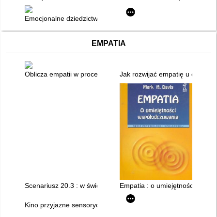
Emocjonalne dziedzictwo : terapeutka, pacjenci i spuścizna tr
EMPATIA
Oblicza empatii w procesie adaptacji do rodzicielstwa
Jak rozwijać empatię u dzieci?
Scenariusz 20.3 : w świecie osób niepełnosprawnych - zrozumi
Empatia : o umiejętności wspó
Kino przyjazne sensorycznie - nadwrażliwość, empatia i radość