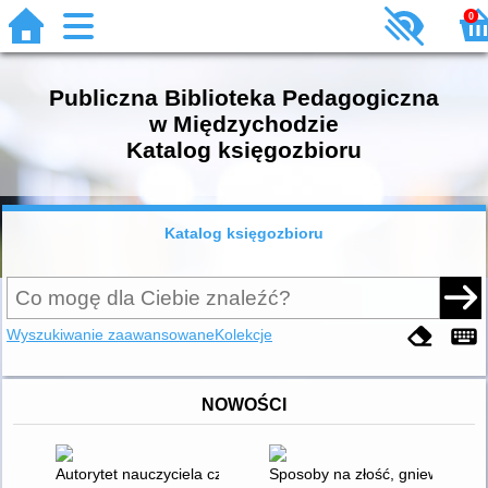
0
Publiczna Biblioteka Pedagogiczna
w Międzychodzie
Katalog księgozbioru
Katalog księgozbioru
Wyszukiwanie zaawansowane
Kolekcje
NOWOŚCI
Autorytet nauczyciela czyli Jak być skutecznym i zmotywow
Sposoby na złość, gniew i dobre