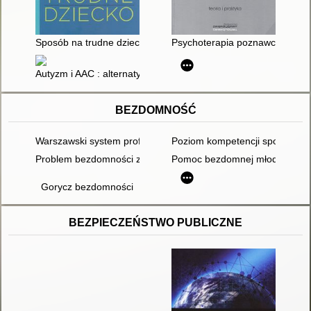
Sposób na trudne dziecko : przyjazna terapia behawioralna : ni
Psychoterapia poznawczo-behawi
Autyzm i AAC : alternatywne i wspomagające sposoby porozum
BEZDOMNOŚĆ
Warszawski system profilaktyki bezdomności i pomocy osob
Poziom kompetencji społeczny
Problem bezdomności z perspektywy polityki społecznej na p
Pomoc bezdomnej młodzieży w W
Gorycz bezdomności
BEZPIECZEŃSTWO PUBLICZNE