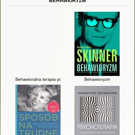
BEHAWIORYZM
Behawioralna terapia poznawcza
Behawioryzm