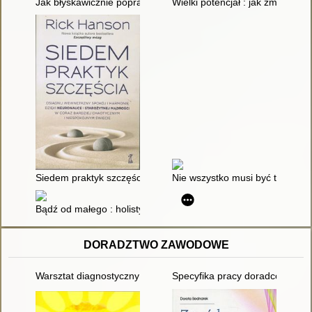
Jak błyskawicznie poprawić nastrój : awaryjne sposoby na niepok
Wielki potencjał : jak zmiana p
Siedem praktyk szczęścia : osiągnij wewnętrzny spokój i harmo
Nie wszystko musi być trudne : p
Bądź od małego : holistyczne spojrzenie na zdrowie psychiczne
DORADZTWO ZAWODOWE
Warsztat diagnostyczny doradcy zawodowego : przewodnik dla 
Specyfika pracy doradców zaw