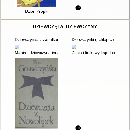
Dzień Kropki
DZIEWCZĘTA, DZIEWCZYNY
Dziewczynka z zapałkami : archetyp zrezygnowanej dziewczyn
Dziewczynki (i chłopcy) latają 
Mania : dziewczyna inna niż wszystkie
Zosia i fiołkowy kapelusz