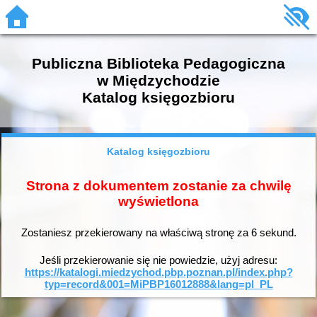
Publiczna Biblioteka Pedagogiczna
w Międzychodzie
Katalog księgozbioru
Katalog księgozbioru
Strona z dokumentem zostanie za chwilę
wyświetlona
Zostaniesz przekierowany na właściwą stronę za
6
sekund.
Jeśli przekierowanie się nie powiedzie, użyj adresu:
https://katalogi.miedzychod.pbp.poznan.pl/index.php?
typ=record&001=MiPBP16012888&lang=pl_PL