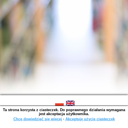
Ta strona korzysta z ciasteczek. Do poprawnego działania wymagana
SOWA OPAC v. 6.11.7 (2026-07-08)
jest akceptacja użytkownika.
Wygenerowano w 0,0044 s.
Chcę dowiedzieć się więcej
∙
Akceptuję użycie ciasteczek